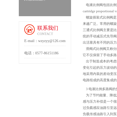
电液比例阀包括比例流
cartridge proporti
螺旋插装式比例阀是
来越广泛。常用的螺旋
联系我们
三通式比例阀主要是比
CONTACT
统的手动减压式先导阀
E-mail：wzyzyy@126.com
出活塞具有不同的压力
滑阀式比例阀又称分
电话：
0577-86151186
它不仅保留了手动多路
出于制造成本的考虑
变化引起的压力波动的
地采用内装的差动变压
电路组成的高度集成的
3 电液比例多路阀的
为了节约能量、降低
感与压力补偿是一个很
过负载感应油路引至远
负载传感油路引入到泵