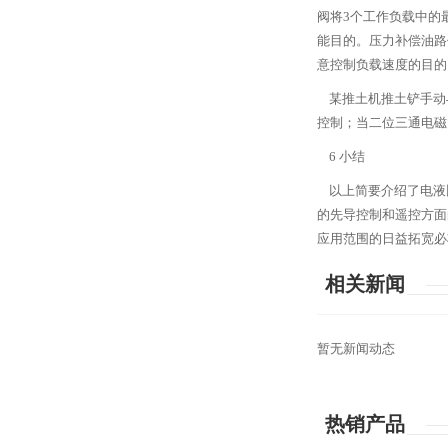
阀将3个工作负载中的
能目的。压力补偿油路
意控制负载速度的目的
某推土机推土铲手动
控制；当二位三通电磁
6 小结
以上简要介绍了电液
的先导控制和遥控方面
应用范围的日益拓宽必
相关新闻
暂无新闻动态
热销产品