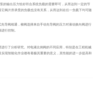
压泵的输出压力恰好符合系统负载的需要即可，从而达到一定的节
其它阀片所承受的负载也没有关系，从而达到在任一负载下均可随
式先导阀相通，梭阀选择来自手动先导阀的压力对液动换向阀进行
阀进行控制。
理进行了分析研究。对电液比例阀的不同应用，特别是在工程机械
及实现智能化作业都有着极其重要的意义，其性能的进一步提高和