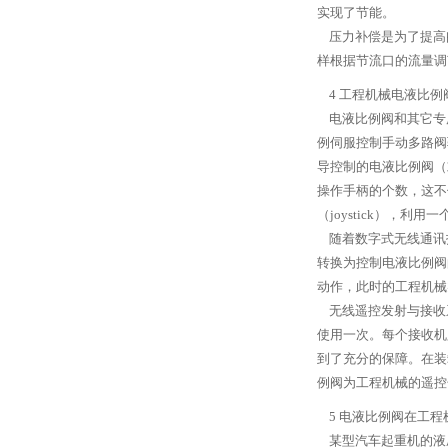
实现了节能。
压力补偿是为了提高
样根据节流口的流量调
4 工程机械电液比例
电液比例阀和其它专用
例伺服控制手动多路阀
导控制的电液比例阀（
操作手柄的个数，这不
（joystick）
随着数字式无线通讯
转换为控制电液比例阀
动作，此时的工程机械
无线遥控发射与接收
使用一次。每个接收机
到了充分的保障。在装
例阀为工程机械的遥控
5 电液比例阀在工程
某型汽车起重机的液压系