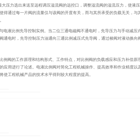
最大压力选出来送至远程调压溢流阀的远控口，调整溢流阀的溢流压力，使液
使得通过每一片阀的流量仅与该阀的开度有关，而与其所承受的负载无关，与
。
与电液比例先导控制实例。当二位三通电磁阀不通电时，先导压力与手动减压
阀通电时，先导控制压力油通向三通比例减压式先导阀，通过梭阀对液动换向
比例阀的工作原理和结构形式、工作特点，对比例阀的负载感应和压力补偿原
的应用进行了论述。电液比例阀对简化工程机械操作、提高效率和作业精度以
将使工程机械产品的技术水平得到较大程度的提高。