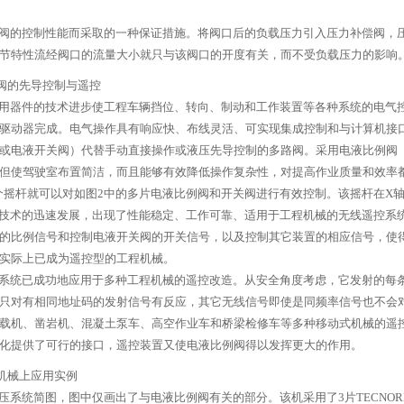
阀的控制性能而采取的一种保证措施。将阀口后的负载压力引入压力补偿阀，
节特性流经阀口的流量大小就只与该阀口的开度有关，而不受负载压力的影响
阀的先导控制与遥控
器件的技术进步使工程车辆挡位、转向、制动和工作装置等各种系统的电气控
驱动器完成。电气操作具有响应快、布线灵活、可实现集成控制和与计算机接
或电液开关阀）代替手动直接操作或液压先导控制的多路阀。采用电液比例阀
但使驾驶室布置简洁，而且能够有效降低操作复杂性，对提高作业质量和效率都具有
，利用一个摇杆就可以对如图2中的多片电液比例阀和开关阀进行有效控制。该摇杆在
技术的迅速发展，出现了性能稳定、工作可靠、适用于工程机械的无线遥控系
的比例信号和控制电液开关阀的开关信号，以及控制其它装置的相应信号，使
实际上已成为遥控型的工程机械。
系统已成功地应用于多种工程机械的遥控改造。从安全角度考虑，它发射的每
只对有相同地址码的发射信号有反应，其它无线信号即使是同频率信号也不会
载机、凿岩机、混凝土泵车、高空作业车和桥梁检修车等多种移动式机械的遥
化提供了可行的接口，遥控装置又使电液比例阀得以发挥更大的作用。
机械上应用实例
统简图，图中仅画出了与电液比例阀有关的部分。该机采用了3片TECNORD TD