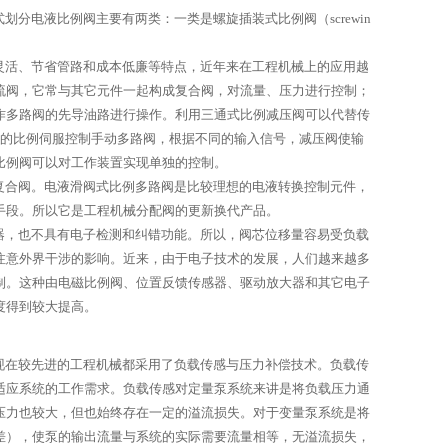
电液比例阀主要有两类：一类是螺旋插装式比例阀（screwin
灵活、节省管路和成本低廉等特点，近年来在工程机械上的应用越
流阀，它常与其它元件一起构成复合阀，对流量、压力进行控制；
作多路阀的先导油路进行操作。利用三通式比例减压阀可以代替传
示的比例伺服控制手动多路阀，根据不同的输入信号，减压阀使输
比例阀可以对工作装置实现单独的控制。
复合阀。电液滑阀式比例多路阀是比较理想的电液转换控制元件，
手段。所以它是工程机械分配阀的更新换代产品。
器，也不具有电子检测和纠错功能。所以，阀芯位移量容易受负载
注意外界干涉的影响。近来，由于电子技术的发展，人们越来越多
制。这种由电磁比例阀、位置反馈传感器、驱动放大器和其它电子
度得到较大提高。
现在较先进的工程机械都采用了负载传感与压力补偿技术。负载传
适应系统的工作需求。负载传感对定量泵系统来讲是将负载压力通
压力也较大，但也始终存在一定的溢流损失。对于变量泵系统是将
差），使泵的输出流量与系统的实际需要流量相等，无溢流损失，