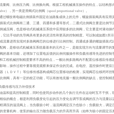
量阀、比例压力阀、比例换向阀。根据工程机械液压操作的特点，以结构形式划分
onal valve），另一类是滑阀式比例阀（spool proportional valve）。
通过螺纹将电磁比例插装件固定在油路集成块上的元件，螺旋插装阀具有应用
插装式比例阀有二通、三通、四通和多通等形式，二通式比例阀主要是比例节
例减压阀，也是移动式机械液压系统中应用较多的比例阀，它主要是对液动操
，它比手动的先导阀具有更多的灵活性和更高的控制精度。可以制成如图1所
或流量进而实现对多路阀阀芯的位移进行比例控制。四通或多通的螺旋插装式
配阀，是移动式机械液压系统最基本的元件之一，是能实现方向与流量调节的
阀的基本功能，还增加了位置电反馈的比例伺服操作和负载传感等先进的控制
和工程机械控制精度要求不高的特点，一般比例多路阀内不配置位移感应传感
影响，操作过程中要靠视觉观察来保证作业的完成。在电控、遥控操作时更应
器（ＬＤＶＴ）等位移传感器构成阀芯位置移动的检测，实现阀芯位移闭环控
比例阀，具有一定的校正功能，可以有效地克服一般比例阀的缺点，使控制精
负载传感与压力补偿技术
油温和提高控制精度，同时也使同步动作的几个执行元件在运动时互不干扰，
相似的概念，都是利用负载变化引起的压力变化去调节泵或阀的压力与流量以
程调压的溢流阀上，当负载较小时，溢流阀调定压力也较小；负载较大，调定
的变量机构，使泵的输出压力随负载压力的升高而升高（始终为较小的固定压