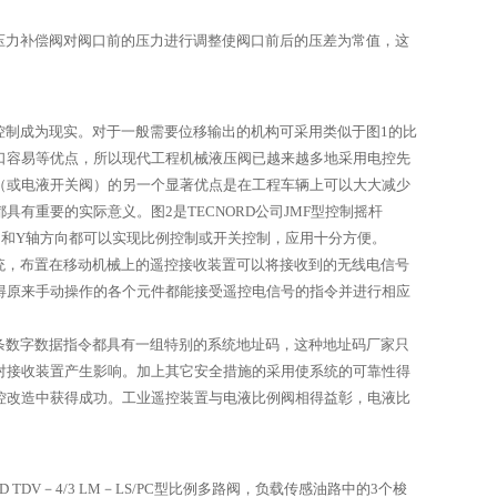
压力补偿阀对阀口前的压力进行调整使阀口前后的压差为常值，这
。
制成为现实。对于一般需要位移输出的机构可采用类似于图1的比
口容易等优点，所以现代工程机械液压阀已越来越多地采用电控先
（或电液开关阀）的另一个显著优点是在工程车辆上可以大大减少
重要的实际意义。图2是TECNORD公司JMF型控制摇杆
X轴和Y轴方向都可以实现比例控制或开关控制，应用十分方便。
统，布置在移动机械上的遥控接收装置可以将接收到的无线电信号
得原来手动操作的各个元件都能接受遥控电信号的指令并进行相应
条数字数据指令都具有一组特别的系统地址码，这种地址码厂家只
对接收装置产生影响。加上其它安全措施的采用使系统的可靠性得
控改造中获得成功。工业遥控装置与电液比例阀相得益彰，电液比
V－4/3 LM－LS/PC型比例多路阀，负载传感油路中的3个梭