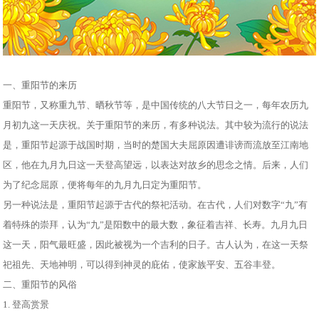
一、重阳节的来历
重阳节，又称重九节、晒秋节等，是中国传统的八大节日之一，每年农历九
月初九这一天庆祝。关于重阳节的来历，有多种说法。其中较为流行的说法
是，重阳节起源于战国时期，当时的楚国大夫屈原因遭诽谤而流放至江南地
区，他在九月九日这一天登高望远，以表达对故乡的思念之情。后来，人们
为了纪念屈原，便将每年的九月九日定为重阳节。
另一种说法是，重阳节起源于古代的祭祀活动。在古代，人们对数字“九”有
着特殊的崇拜，认为“九”是阳数中的最大数，象征着吉祥、长寿。九月九日
这一天，阳气最旺盛，因此被视为一个吉利的日子。古人认为，在这一天祭
祀祖先、天地神明，可以得到神灵的庇佑，使家族平安、五谷丰登。
二、重阳节的风俗
1. 登高赏景