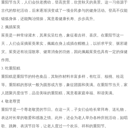
重阳节当天，人们会扶老携幼，登高赏景，欣赏秋天的美景。这一习俗源于
古代的祭祀活动，后来逐渐演变成了一项全民参与的健身活动。登高不仅能
锻炼身体，还能陶冶情操，寓意着健康长寿、步步高升。
2. 佩插茱萸
茱萸是一种常绿灌木，其果实呈红色，象征着吉祥、喜庆。在重阳节这一
天，人们会采摘茱萸果实，佩戴在身上或插在帽檐上，以祈求平安、驱邪避
灾。茱萸还有祛湿散寒、健胃消食的功效，因此佩戴茱萸也具有一定的保健
作用。
3. 吃重阳糕
重阳糕是重阳节的特色食品，其制作材料丰富多样，有红豆、核桃、桂花
等。重阳糕的形状一般为圆形或方形，象征团圆和美满。在重阳节当天，家
人团聚共度佳节，品尝美味的重阳糕，寓意着家庭幸福、和谐美满。
4. 敬老尊贤
重阳节是一个尊老敬贤的节日。在这一天，子女们会给长辈拜寿、送礼物，
表达对长辈的敬爱和感激之情。此外，还会为老人举办各种庆祝活动，如唱
歌、跳舞、表演节目等，让老人度过一个欢乐、祥和的重阳节。