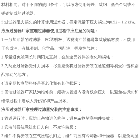
材料相同。对于不同的使用条件，可以考虑使用铸铁、碳钢、低合金钢或不
锈钢制成的过滤器。
5.过滤器阻力损失的计算使用滤水器，额定流量下压力损失为0.52 ~ 1.2 kPa。
液压过滤器厂家整理过滤器使用过程中应注意的问题：
1.一般加油器的过滤器、PC透明杯、透视滴油器都是聚碳酸酯材质，不能用
于合成油、有机溶剂、化学品、切削油、挥发性气体；
2.尽量避免滤网长时间阳光直射，会加速元器件的老化和损耗；
3.为防止过滤器受外力损坏，尽量避免将过滤器安装在通道侧等易受冲击和剧
烈振动的地方；
4.请定期检查塑料杯是否老化和有其他损坏；
5.回油过滤器厂家认为维修前，须确认管道内没有残余压力，以避免在拆卸和
维修过程中造成人身伤害和产品损坏。
液压过滤器厂家整理过滤器安装的注意事项：
1.管道运行时，应防止杂物进入构件，避免杂物堵塞构件失效；
2.安装时要注意进出口方向，不允许装反；
3.组件不得安装在空气压缩机附近，组件前应有冷却器和干燥器，以避免高温