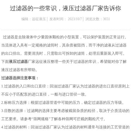
过滤器的一些常识，液压过滤器厂家告诉你
编辑：远征液压│ 发表时间： 2023/10/7│ 浏览次数：3651
过滤器是去除液体中少量固体颗粒的小型装置，可以保护装置的正常运行。
当流体进入具有一定规格的滤筒时，其杂质被阻挡，而干净的滤液从过滤器
的出口排出。需要清洗时，只需取出可拆卸的滤筒，处理后重新装入即可。
下面
液压过滤器
厂家远征液压整理一些关于过滤器的常识，希望能对你了解
液压过滤器有所帮助。
过滤器选择注意事项：
1.过滤器的入口和出口直径：回油过滤器厂家认为过滤器的进出口直径原则上
不应小于匹配泵的进口直径，一般与进口管径一致。
2.标称压力选择：根据过滤器管道中可能的压力，确定过滤器的压力等级。
3.目数的选择：过滤网的选择主要考虑被截留杂质的粒径，取决于介质流动的
工艺要求。请参考“筛网规格”了解各种筛网可拦截的颗粒尺寸。
4.过滤器的材料：回油过滤器厂家认为过滤器的材料通常与连接的工艺管道的